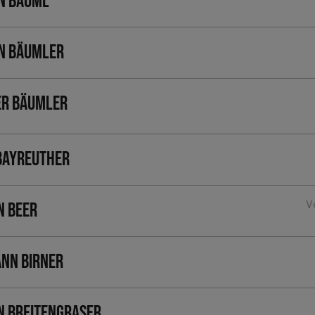
n Bäuml
n Bäumler
r Bäumler
Bayreuther
V
n Beer
nn Birner
n Breitengraser