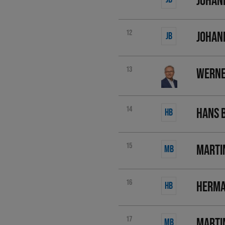
Johan
12
Johan
JB
13
Werne
14
Hans 
HB
15
Marti
MB
16
Herma
HB
17
Marti
MB