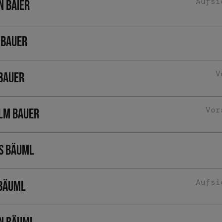
Aufsi
n Baier
 Bauer
V
 Bauer
Vor
lm Bauer
s Bäuml
Aufsi
 Bäuml