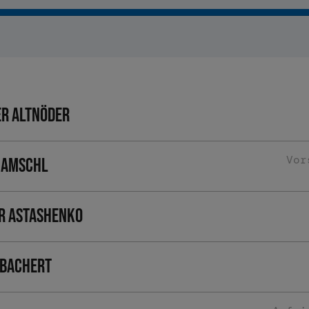
r Altnöder
Vor
 Amschl
r Astashenko
 Bachert