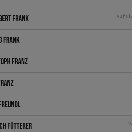
Aufsi
bert Frank
g Frank
toph Franz
Franz
 Freundl
V
ich Fütterer