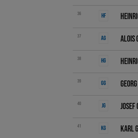
36
Heinr
HF
37
Alois 
AG
38
Heinr
HG
39
Georg
GG
40
Josef 
JG
41
Karl 
KG