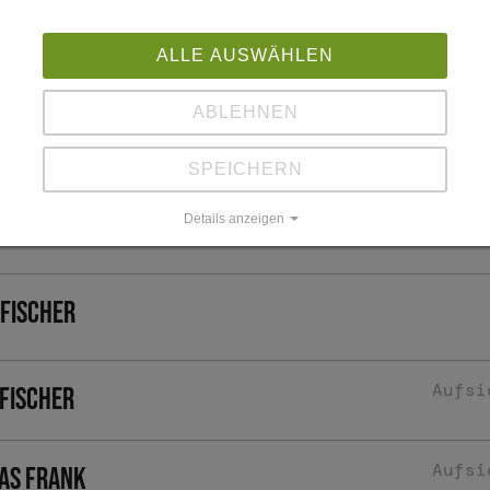
ALLE AUSWÄHLEN
lny Elisabeth
ABLEHNEN
ed Ernstberger
SPEICHERN
Details anzeigen
as Fischer
Impressum
|
Datenschutz
 Fischer
Aufsi
 Fischer
Aufsi
as Frank