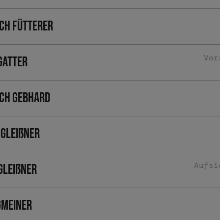
ich Fütterer
Vor
Gatter
ich Gebhard
 Gleißner
Aufsi
Gleißner
Gmeiner