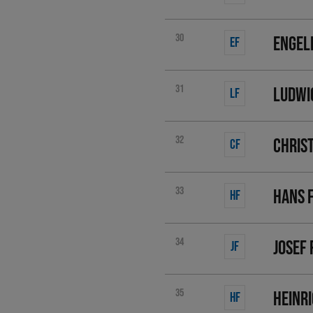
30
Engel
EF
31
Ludwi
LF
32
Chris
CF
33
Hans 
HF
34
Josef
JF
35
Heinr
HF