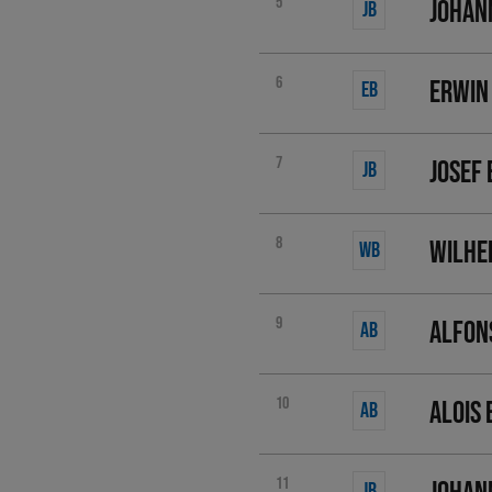
5
Johan
JB
6
Erwin
EB
7
Josef
JB
8
Wilhe
WB
9
Alfon
AB
10
Alois
AB
11
JB