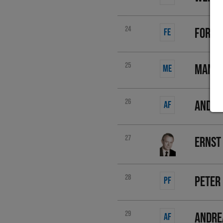
24
Forte
FE
25
Manfr
ME
26
Andre
AF
27
Ernst
28
Peter
PF
29
Andre
AF