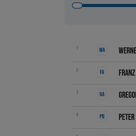
1
Werne
WA
2
Franz
FA
3
Grego
GA
4
Peter
PB