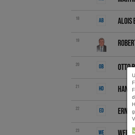
18
Alois
AB
19
Rober
20
Otto 
OB
U
F
21
Hans 
HD
F
d
H
22
Ernst
ED
g
V
23
Werne
WE