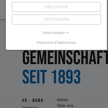
ABLEHNEN
SPEICHERN
Details anzeigen
Impressum
|
Datenschutz
Gemeinschaft
Seit 1893
Seiten
VR - Bank
Über uns
Digitales