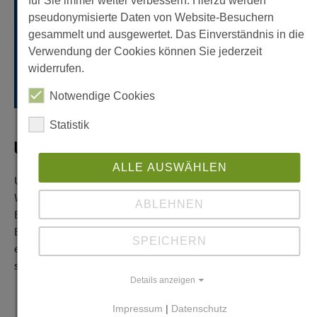
für Sie immer weiter verbessern. Hierzu werden
pseudonymisierte Daten von Website-Besuchern
gesammelt und ausgewertet. Das Einverständnis in die
Verwendung der Cookies können Sie jederzeit
widerrufen.
Notwendige Cookies
Statistik
UNSERE KUNDINNEN UND KUNDEN
ALLE AUSWÄHLEN
Unsere Kundinnen und Kunden stehen bei uns mit ihren
Wünschen und Zielen im Mittelpunkt.
ABLEHNEN
Bankdienstleistungen orientieren sich bei uns an Ihren
Bedürfnissen. Denn egal, was Sie antreibt: Wir beraten Sie
SPEICHERN
entsprechend unserer genossenschaftlichen Werte
solidarisch, fair, partnerschaftlich und persönlich.
Details anzeigen
Impressum
|
Datenschutz